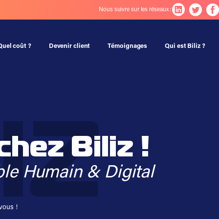
Nous suivre sur les réseaux :
Quel coût ?
Devenir client
Témoignages
Qui est Biliz ?
hez Biliz !
le Humain & Digital
ous !​