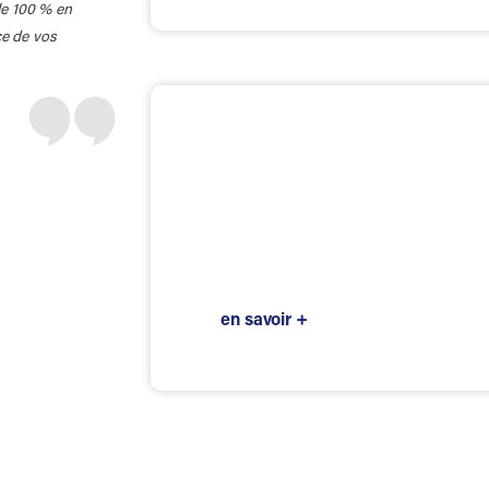
le 100 % en
ce de vos
Comment r
Biliz ?
Découvrez
les 3 étapes
pour souscrire chez 
en savoir +