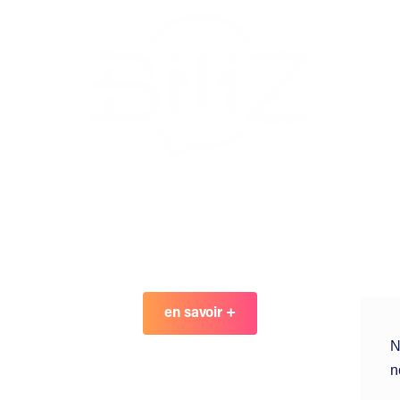
Qui est Biliz ?
en savoir +
N
n