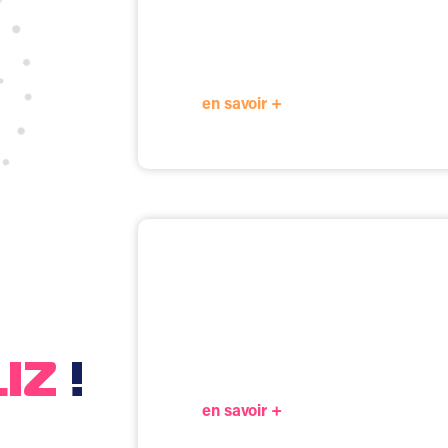
accompag
Biliz vous accompagne au quotidien,
découv
en savoir +
Combien ça
Nos offres sont adaptées à vos besoins
et 
gratuitement et sans engagement.
LIZ
!
en savoir +